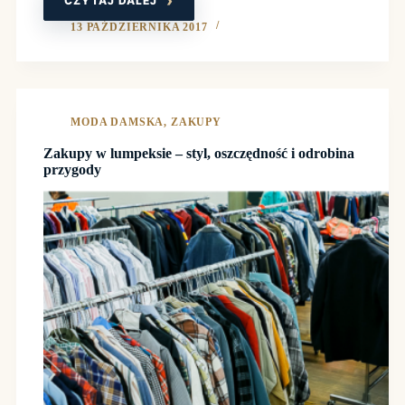
CZYTAJ DALEJ
PLECAKI
MIEJSKIE
–
13 PAŹDZIERNIKA 2017
TRENDY
W
MĘSKIEJ
MODZIE,
KTÓRE
WARTO
ZNAĆ
MODA DAMSKA
,
ZAKUPY
Zakupy w lumpeksie – styl, oszczędność i odrobina
przygody