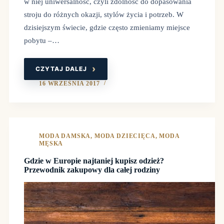
w niej uniwersalność, czyli zdolność do dopasowania
stroju do różnych okazji, stylów życia i potrzeb. W
dzisiejszym świecie, gdzie często zmieniamy miejsce
pobytu –…
CZYTAJ DALEJ
UNIWERSALNA
MODA
MĘSKA
16 WRZEŚNIA 2017
–
STYL,
KTÓRY
SPRAWDZA
SIĘ
W
KAŻDEJ
SYTUACJI
MODA DAMSKA
,
MODA DZIECIĘCA
,
MODA
MĘSKA
Gdzie w Europie najtaniej kupisz odzież?
Przewodnik zakupowy dla całej rodziny