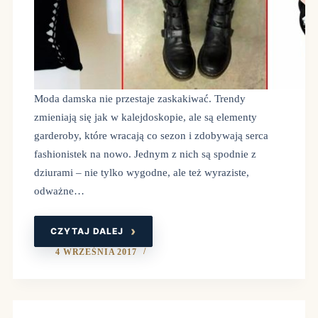
Moda damska nie przestaje zaskakiwać. Trendy
zmieniają się jak w kalejdoskopie, ale są elementy
garderoby, które wracają co sezon i zdobywają serca
fashionistek na nowo. Jednym z nich są spodnie z
dziurami – nie tylko wygodne, ale też wyraziste,
odważne…
CZYTAJ DALEJ
SPODNIE
Z
DZIURAMI
4 WRZEŚNIA 2017
–
MODOWY
HIT
NIE
TYLKO
NA
WAKACJE