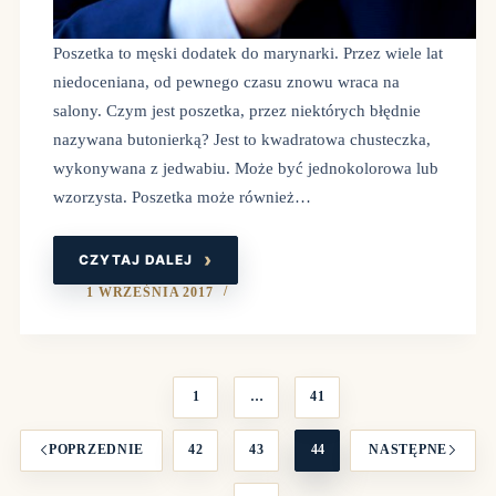
Poszetka to męski dodatek do marynarki. Przez wiele lat
niedoceniana, od pewnego czasu znowu wraca na
salony. Czym jest poszetka, przez niektórych błędnie
nazywana butonierką? Jest to kwadratowa chusteczka,
wykonywana z jedwabiu. Może być jednokolorowa lub
wzorzysta. Poszetka może również…
CZYTAJ DALEJ
POSZETKA
–
JAK
1 WRZEŚNIA 2017
WYBRAĆ
1
…
41
POPRZEDNIE
42
43
44
NASTĘPNE