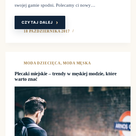
swojej gamie spodni. Polecamy ci nowy…
CZYTAJ DALEJ
SPODNIE
CHINOS
18 PAŹDZIERNIKA 2017
MODA DZIECIĘCA
,
MODA MĘSKA
Plecaki miejskie – trendy w męskiej modzie, które
warto znać