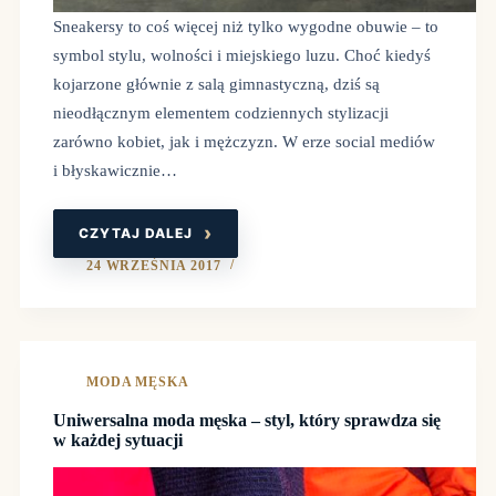
Sneakersy to coś więcej niż tylko wygodne obuwie – to
symbol stylu, wolności i miejskiego luzu. Choć kiedyś
kojarzone głównie z salą gimnastyczną, dziś są
nieodłącznym elementem codziennych stylizacji
zarówno kobiet, jak i mężczyzn. W erze social mediów
i błyskawicznie…
CZYTAJ DALEJ
BUTY
SNEAKERSY
–
24 WRZEŚNIA 2017
IKONA
MIEJSKIEJ
MODY
MODA MĘSKA
Uniwersalna moda męska – styl, który sprawdza się
w każdej sytuacji