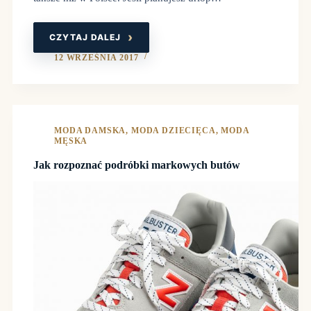
CZYTAJ DALEJ
GDZIE
W
EUROPIE
12 WRZEŚNIA 2017
NAJTANIEJ
KUPISZ
ODZIEŻ?
PRZEWODNIK
ZAKUPOWY
DLA
CAŁEJ
RODZINY
MODA DAMSKA
,
MODA DZIECIĘCA
,
MODA
MĘSKA
Jak rozpoznać podróbki markowych butów