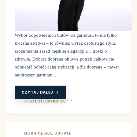
Wybór odpowiednich butów do garnituru to nie tylko
kwestia estetyki – to również wyraz osobistego stylu,
zrozumienia zasad męskiej elegancji i… troski o
zdrowie. Dobrze dobrane obuwie potrafi całkowicie
odmienić odbiór całej stylizacji, a źle dobrane – nawet
najdroższy garnitur…
CZYTAJ DALEJ
JAKIE
BUTY
DO
3 PAŹDZIERNIKA 2017
GARNITURU?
STYL
MĘSKI
OD
STÓP
DO
GŁÓW
MODA MĘSKA
,
OBUWIE