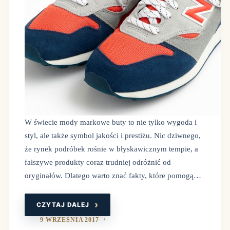
W świecie mody markowe buty to nie tylko wygoda i
styl, ale także symbol jakości i prestiżu. Nic dziwnego,
że rynek podróbek rośnie w błyskawicznym tempie, a
fałszywe produkty coraz trudniej odróżnić od
oryginałów. Dlatego warto znać fakty, które pomogą…
CZYTAJ DALEJ
JAK
ROZPOZNAĆ
PODRÓBKI
9 WRZEŚNIA 2017
MARKOWYCH