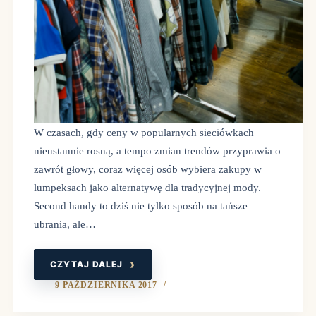
W czasach, gdy ceny w popularnych sieciówkach
nieustannie rosną, a tempo zmian trendów przyprawia o
zawrót głowy, coraz więcej osób wybiera zakupy w
lumpeksach jako alternatywę dla tradycyjnej mody.
Second handy to dziś nie tylko sposób na tańsze
ubrania, ale…
CZYTAJ DALEJ
ZAKUPY
W
LUMPEKSIE
9 PAŹDZIERNIKA 2017
–
STYL,
OSZCZĘDNOŚĆ