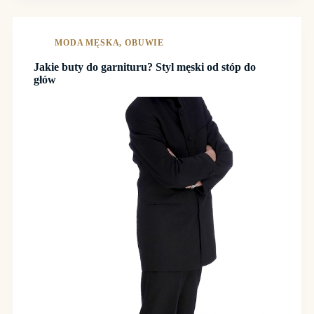
I
ODROBINA
PRZYGODY
MODA MĘSKA
,
OBUWIE
Jakie buty do garnituru? Styl męski od stóp do
głów