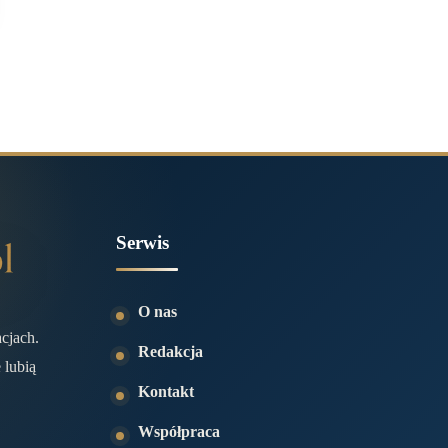
Serwis
O nas
acjach.
Redakcja
 lubią
Kontakt
Współpraca