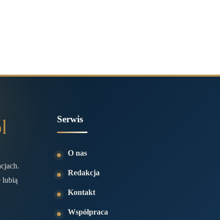
Serwis
O nas
acjach.
Redakcja
 lubią
Kontakt
Współpraca