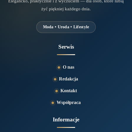
Elegancko, praktycznie i z wyczuciem — dla osób, które lubią
żyć piękniej każdego dnia.
Moda • Uroda • Lifestyle
Serwis
O nas
Redakcja
Kontakt
Współpraca
Informacje