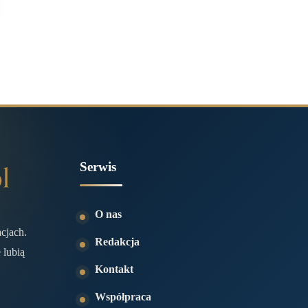
Serwis
O nas
acjach.
Redakcja
 lubią
Kontakt
Współpraca