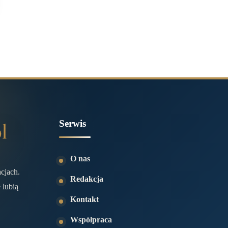
Serwis
O nas
acjach.
Redakcja
 lubią
Kontakt
Współpraca