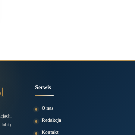
Serwis
O nas
acjach.
Redakcja
 lubią
Kontakt