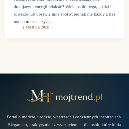
dodającym energii relaksie? Wiele osób biega, jeździ na
rowerze lub uprawia inne sporty, jednak nie każdy z nas
ma na to czas czy…
2 MARCA 2020
Portal o modzie, urodzie, wnętrzach i codziennych inspiracjach.
Elegancko, praktycznie i z wyczuciem — dla osób, które lubią