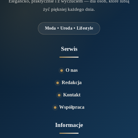
Elegancko, praktycznie i z wyczuciem — dla osób, które lubią
żyć piękniej każdego dnia.
Moda • Uroda • Lifestyle
Serwis
O nas
Redakcja
Kontakt
Współpraca
Informacje