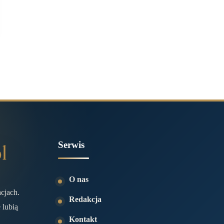
Serwis
O nas
acjach.
Redakcja
 lubią
Kontakt