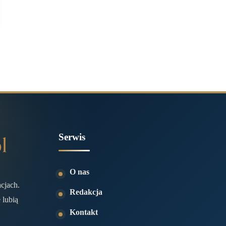
Serwis
O nas
acjach.
Redakcja
 lubią
Kontakt