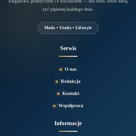
Elegancko, praktycznie i z wyczuciem — dla osób, które lubią
żyć piękniej każdego dnia.
Moda • Uroda • Lifestyle
Serwis
O nas
Redakcja
Kontakt
Współpraca
Informacje