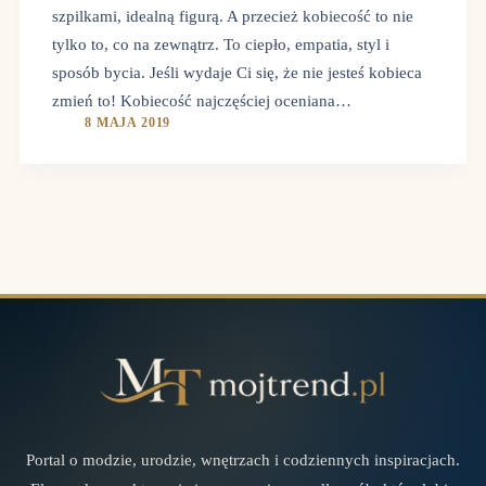
szpilkami, idealną figurą. A przecież kobiecość to nie
tylko to, co na zewnątrz. To ciepło, empatia, styl i
sposób bycia. Jeśli wydaje Ci się, że nie jesteś kobieca
zmień to! Kobiecość najczęściej oceniana…
8 MAJA 2019
Portal o modzie, urodzie, wnętrzach i codziennych inspiracjach.