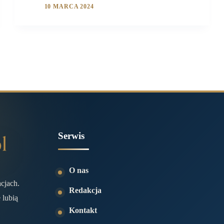
10 MARCA 2024
Serwis
O nas
acjach.
Redakcja
 lubią
Kontakt