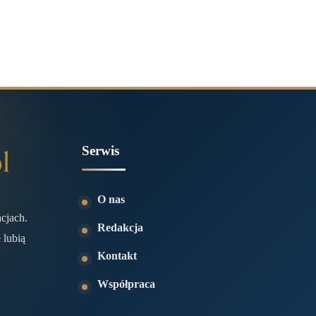
Serwis
O nas
acjach.
Redakcja
 lubią
Kontakt
Współpraca