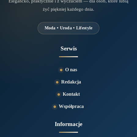
Elegancko, praktycznie i z wyczuciem — dla osób, które lubią
żyć piękniej każdego dnia.
Moda • Uroda • Lifestyle
Serwis
O nas
Redakcja
Kontakt
Współpraca
Informacje