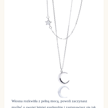
Wiosna rozkwitła z pełną mocą, powoli zaczynasz
myśleć o swojej letniej garderobie i zastanawiasz się jak