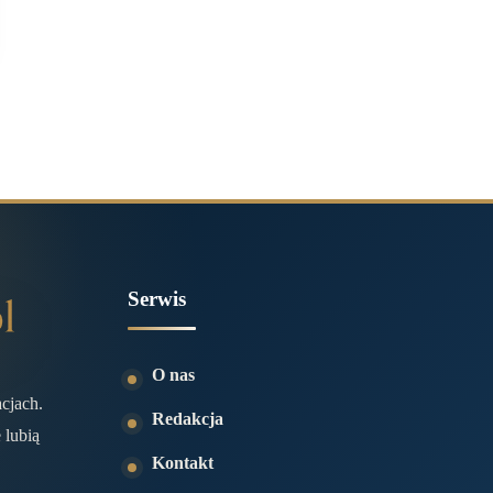
Serwis
O nas
acjach.
Redakcja
 lubią
Kontakt