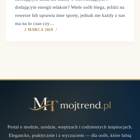
dodającym energii relaksie? Wiele osób biega, jeździ na
rowerze lub uprawia inne sporty, jednak nie każdy z nas
ma na to czas czy…
2 MARCA 2020
Portal o modzie, urodzie, wnętrzach i codziennych inspiracjach.
Elegancko, praktycznie i z wyczuciem — dla osób, które lubią