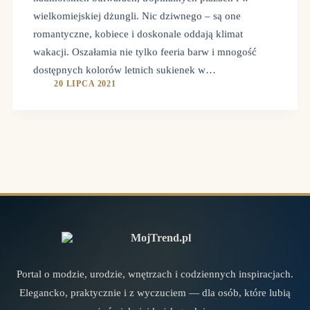
wielkomiejskiej dżungli. Nic dziwnego – są one
romantyczne, kobiece i doskonale oddają klimat
wakacji. Oszałamia nie tylko feeria barw i mnogość
dostępnych kolorów letnich sukienek w…
20 LIPCA 2021
Portal o modzie, urodzie, wnętrzach i codziennych inspiracjach.
Elegancko, praktycznie i z wyczuciem — dla osób, które lubią