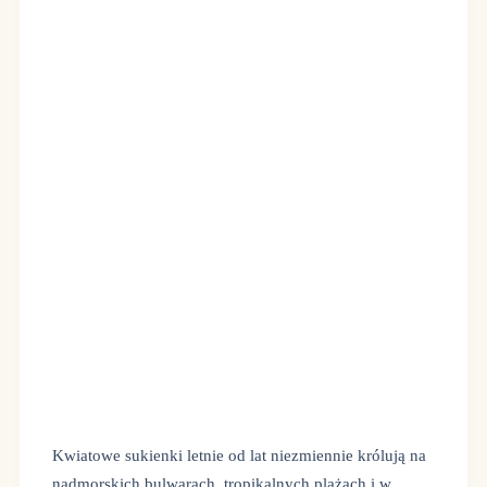
Kwiatowe sukienki letnie od lat niezmiennie królują na
nadmorskich bulwarach, tropikalnych plażach i w