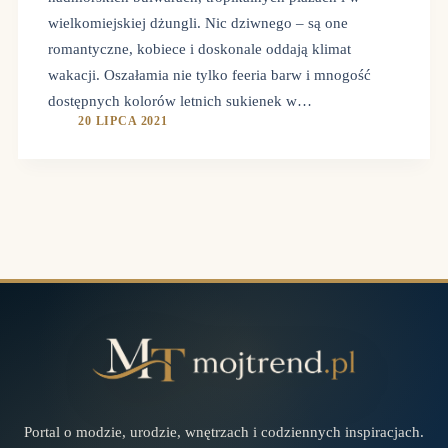
wielkomiejskiej dżungli. Nic dziwnego – są one
romantyczne, kobiece i doskonale oddają klimat
wakacji. Oszałamia nie tylko feeria barw i mnogość
dostępnych kolorów letnich sukienek w…
20 LIPCA 2021
Portal o modzie, urodzie, wnętrzach i codziennych inspiracjach.