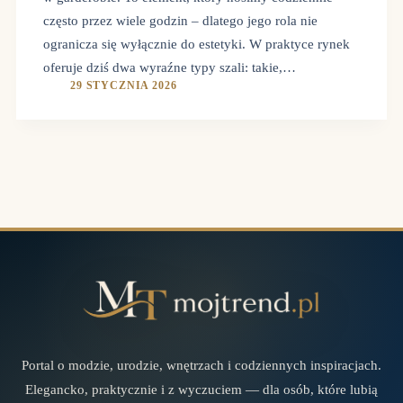
często przez wiele godzin – dlatego jego rola nie
ogranicza się wyłącznie do estetyki. W praktyce rynek
oferuje dziś dwa wyraźne typy szali: takie,…
29 STYCZNIA 2026
Portal o modzie, urodzie, wnętrzach i codziennych inspiracjach.
Elegancko, praktycznie i z wyczuciem — dla osób, które lubią