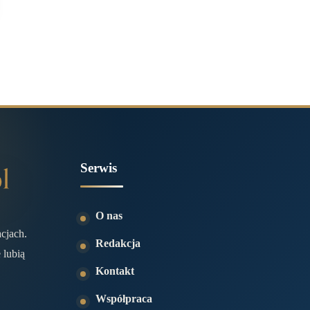
Serwis
O nas
acjach.
Redakcja
 lubią
Kontakt
Współpraca