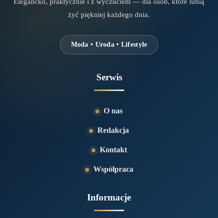
Elegancko, praktycznie i z wyczuciem — dla osób, które lubią
żyć piękniej każdego dnia.
Moda • Uroda • Lifestyle
Serwis
O nas
Redakcja
Kontakt
Współpraca
Informacje