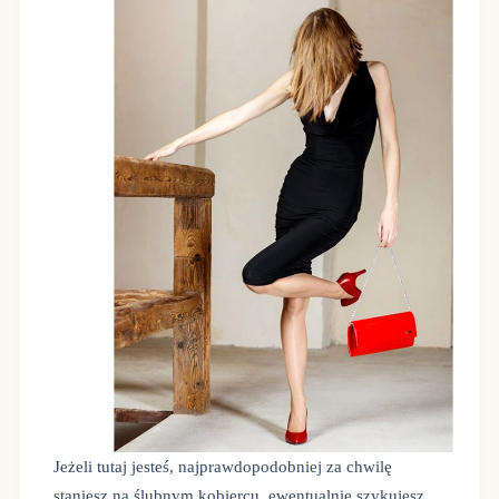
Jeżeli tutaj jesteś, najprawdopodobniej za chwilę
staniesz na ślubnym kobiercu, ewentualnie szykujesz