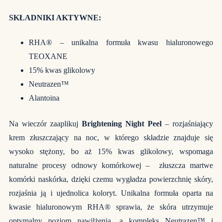
SKŁADNIKI AKTYWNE:
RHA® – unikalna formuła kwasu hialuronowego
TEOXANE
15% kwas glikolowy
Neutrazen™
Alantoina
Na wieczór zaaplikuj
Brightening Night Peel
– rozjaśniający
krem złuszczający na noc, w którego składzie znajduje się
wysoko stężony, bo aż 15% kwas glikolowy, wspomaga
naturalne procesy odnowy komórkowej – złuszcza martwe
komórki naskórka, dzięki czemu wygładza powierzchnię skóry,
rozjaśnia ją i ujednolica koloryt. Unikalna formuła oparta na
kwasie hialuronowym RHA® sprawia, że skóra utrzymuje
optymalny poziom nawilżenia, a kompleks Neutrazen™ i