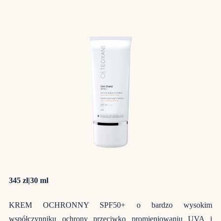
345 zł|30 ml
KREM OCHRONNY SPF50+ o bardzo wysokim
współczynniku ochrony przeciwko promieniowaniu UVA i