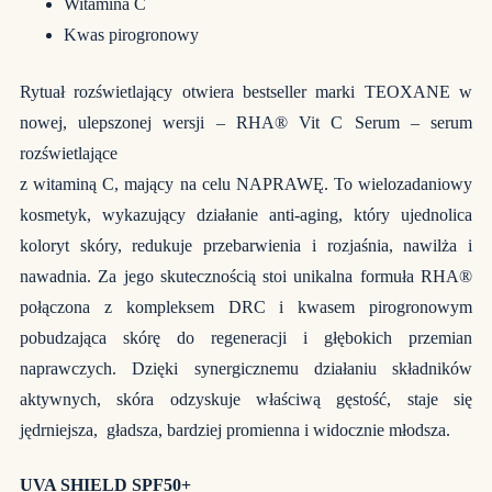
Witamina C
Kwas pirogronowy
Rytuał rozświetlający otwiera bestseller marki TEOXANE w
nowej, ulepszonej wersji – RHA® Vit C Serum – serum
rozświetlające
z witaminą C, mający na celu NAPRAWĘ. To wielozadaniowy
kosmetyk, wykazujący działanie anti-aging, który ujednolica
koloryt skóry, redukuje przebarwienia i rozjaśnia, nawilża i
nawadnia. Za jego skutecznością stoi unikalna formuła RHA®
połączona z kompleksem DRC i kwasem pirogronowym
pobudzająca skórę do regeneracji i głębokich przemian
naprawczych. Dzięki synergicznemu działaniu składników
aktywnych, skóra odzyskuje właściwą gęstość, staje się
jędrniejsza, gładsza, bardziej promienna i widocznie młodsza.
UVA SHIELD SPF50+