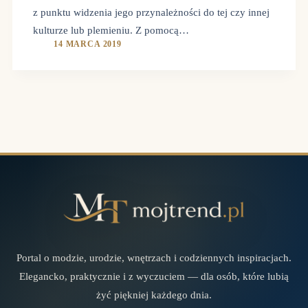
z punktu widzenia jego przynależności do tej czy innej
kulturze lub plemieniu. Z pomocą…
14 MARCA 2019
Portal o modzie, urodzie, wnętrzach i codziennych inspiracjach.
Elegancko, praktycznie i z wyczuciem — dla osób, które lubią
żyć piękniej każdego dnia.