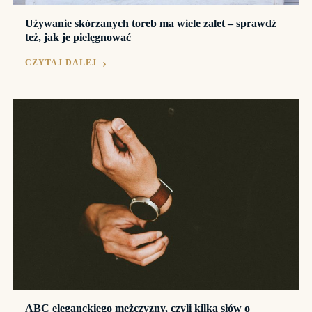
Używanie skórzanych toreb ma wiele zalet – sprawdź
też, jak je pielęgnować
CZYTAJ DALEJ
ABC eleganckiego mężczyzny, czyli kilka słów o