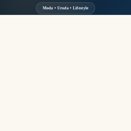
Moda • Uroda • Lifestyle
Serwis
O nas
Redakcja
Kontakt
Współpraca
Informacje
Regulamin