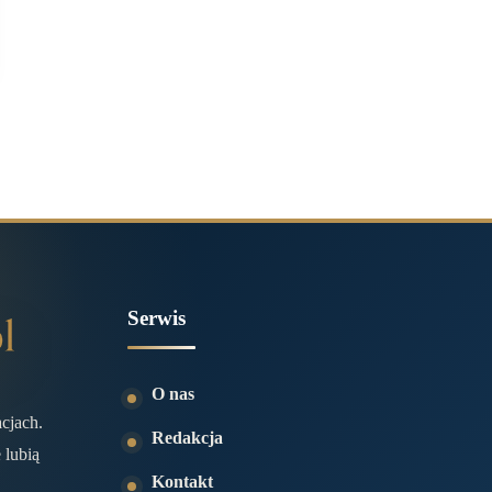
Serwis
O nas
acjach.
Redakcja
 lubią
Kontakt