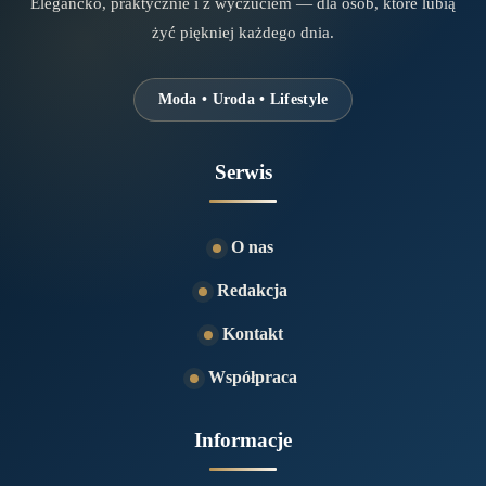
Elegancko, praktycznie i z wyczuciem — dla osób, które lubią
żyć piękniej każdego dnia.
Moda • Uroda • Lifestyle
Serwis
O nas
Redakcja
Kontakt
Współpraca
Informacje