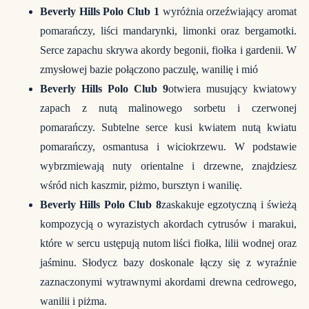
Beverly Hills Polo Club 1
wyróżnia orzeźwiający aromat
pomarańczy, liści mandarynki, limonki oraz bergamotki.
Serce zapachu skrywa akordy begonii, fiołka i gardenii. W
zmysłowej bazie połączono paczulę, wanilię i mió
Beverly Hills Polo Club 9
otwiera musujący kwiatowy
zapach z nutą malinowego sorbetu i czerwonej
pomarańczy. Subtelne serce kusi kwiatem nutą kwiatu
pomarańczy, osmantusa i wiciokrzewu. W podstawie
wybrzmiewają nuty orientalne i drzewne, znajdziesz
wśród nich kaszmir, piżmo, bursztyn i wanilię.
Beverly Hills Polo Club 8
zaskakuje egzotyczną i świeżą
kompozycją o wyrazistych akordach cytrusów i marakui,
które w sercu ustępują nutom liści fiołka, lilii wodnej oraz
jaśminu. Słodycz bazy doskonale łączy się z wyraźnie
zaznaczonymi wytrawnymi akordami drewna cedrowego,
wanilii i piżma.