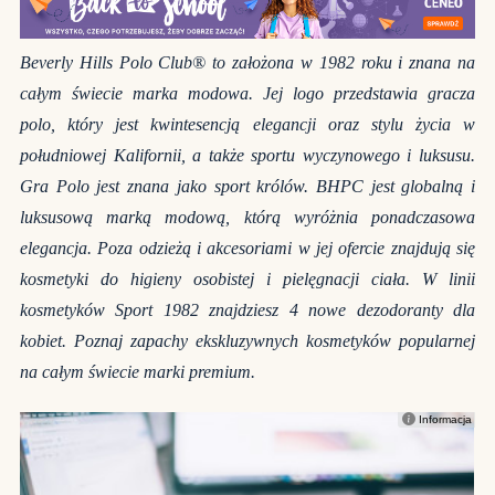
Beverly Hills Polo Club® to założona w 1982 roku i znana na
całym świecie marka modowa. Jej logo przedstawia gracza
polo, kt
ó
ry jest kwintesencją elegancji oraz stylu życia w
południowej Kalifornii, a także sportu wyczynowego i luksusu.
Gra Polo jest znana jako sport kr
ó
l
ó
w. BHPC jest globalną i
luksusową marką modową, kt
ó
rą wyróżnia ponadczasowa
elegancja. Poza odzieżą i akcesoriami w jej ofercie znajdują się
kosmetyki do higieny osobistej i pielęgnacji ciała. W linii
kosmetyk
ó
w Sport 1982 znajdziesz 4 nowe dezodoranty dla
kobiet. Poznaj zapachy ekskluzywnych kosmetyk
ó
w popularnej
na całym świecie marki premium.