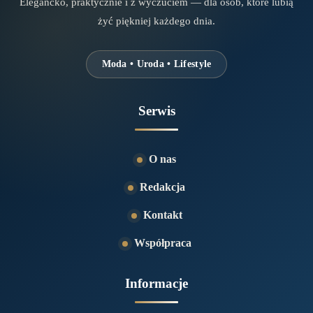
Elegancko, praktycznie i z wyczuciem — dla osób, które lubią
żyć piękniej każdego dnia.
Moda • Uroda • Lifestyle
Serwis
O nas
Redakcja
Kontakt
Współpraca
Informacje