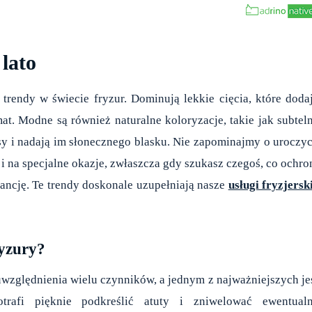
 lato
trendy w świecie fryzur. Dominują lekkie cięcia, które doda
imat. Modne są również naturalne koloryzacje, takie jak subtel
osy i nadają im słonecznego blasku. Nie zapominajmy o uroczy
 i na specjalne okazje, zwłaszcza gdy szukasz czegoś, co ochro
gancję. Te trendy doskonale uzupełniają nasze
usługi fryzjersk
ryzury?
względnienia wielu czynników, a jednym z najważniejszych je
trafi pięknie podkreślić atuty i zniwelować ewentual