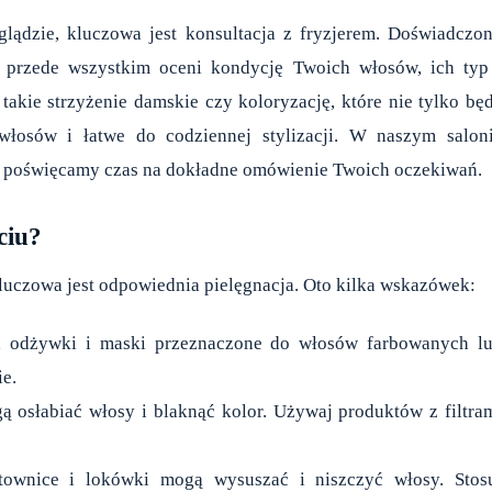
lądzie, kluczowa jest konsultacja z fryzjerem. Doświadczo
le przede wszystkim oceni kondycję Twoich włosów, ich typ
takie strzyżenie damskie czy koloryzację, które nie tylko bę
łosów i łatwe do codziennej stylizacji. W naszym salon
ze poświęcamy czas na dokładne omówienie Twoich oczekiwań.
ciu?
kluczowa jest odpowiednia pielęgnacja. Oto kilka wskazówek:
, odżywki i maski przeznaczone do włosów farbowanych l
e.
osłabiać włosy i blaknąć kolor. Używaj produktów z filtra
ostownice i lokówki mogą wysuszać i niszczyć włosy. Stos