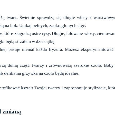
łużą twarz. Świetnie sprawdzą się długie włosy z warstwow
ą na bok. Unikaj pełnych, zaokrąglonych cięć.
, które złagodzą ostre rysy. Długie, falowane włosy, cieniowa
ęki będą strzałem w dziesiątkę.
lnej pasuje niemal każda fryzura. Możesz eksperymentować
erzą dolną część twarzy i zrównoważą szerokie czoło. Boby
ub delikatna grzywka na czoło będą idealne.
yfikować kształt Twojej twarzy i zaproponuje stylizacje, któ
d zmianą