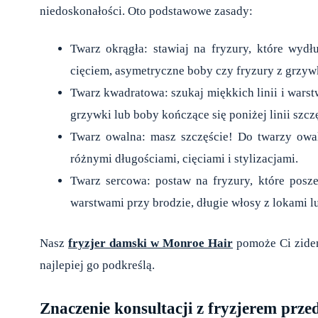
niedoskonałości. Oto podstawowe zasady:
Twarz okrągła: stawiaj na fryzury, które wyd
cięciem, asymetryczne boby czy fryzury z grzywk
Twarz kwadratowa: szukaj miękkich linii i warstw
grzywki lub boby kończące się poniżej linii szcz
Twarz owalna: masz szczęście! Do twarzy owa
różnymi długościami, cięciami i stylizacjami.
Twarz sercowa: postaw na fryzury, które posz
warstwami przy brodzie, długie włosy z lokami l
Nasz
fryzjer damski
w Monroe Hair
pomoże Ci zident
najlepiej go podkreślą.
Znaczenie konsultacji z fryzjerem prze