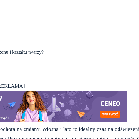
onu i kształtu twarzy?
REKLAMA]
chota na zmiany. Wiosna i lato to idealny czas na odświeżen
oe Hair rozumiemy tę potrzebę i jesteśmy gotowi, by pomóc 