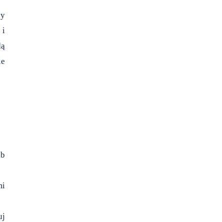
ny
 i
dą
ie
ub
mi
uj