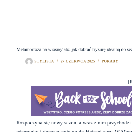
Metamorfoza na wiosnę/lato: jak dobrać fryzurę idealną do sez
STYLISTA
27 CZERWCA 2025
PORADY
[
Rozpoczyna się nowy sezon, a wraz z nim przychodzi o
wizerunku i dopasowanie go do lżejszej aury. W Monr