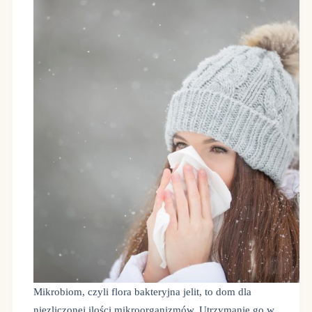
Mikrobiom, czyli flora bakteryjna jelit, to dom dla
niezliczonej ilości mikroorganizmów. Utrzymanie go w