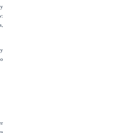
dy
w:
s,
my
no
er
em