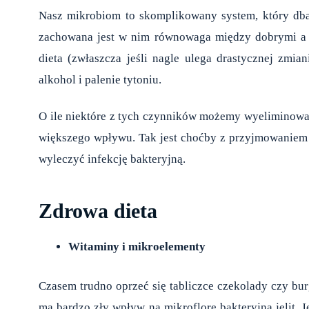
Nasz
mikrobiom
to skomplikowany system, który dba
zachowana jest w nim równowaga między dobrymi a z
dieta (zwłaszcza jeśli nagle ulega drastycznej zmian
alkohol i palenie tytoniu.
O ile niektóre z tych czynników możemy wyeliminować,
większego wpływu. Tak jest choćby z przyjmowaniem 
wyleczyć infekcję bakteryjną.
Zdrowa dieta
Witaminy i mikroelementy
Czasem trudno oprzeć się tabliczce czekolady czy burg
ma bardzo zły wpływ na mikroflorę bakteryjną jelit.