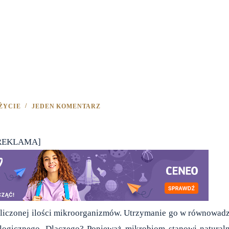
ŻYCIE
JEDEN KOMENTARZ
REKLAMA]
iezliczonej ilości mikroorganizmów. Utrzymanie go w równowad
logicznego. Dlaczego? Ponieważ mikrobiom stanowi natural