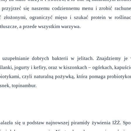
 przyjrzeć się naszemu codziennemu menu i zrobić rachun
 złożonymi, ograniczyć mięso i szukać protein w roślina
 tłuszcze, a przede wszystkim warzywa.
 uzupełnianie dobrych bakterii w jelitach. Znajdziemy je
nki, jogurty i kefiry, oraz w kiszonkach – ogórkach, kapuści
biotykami, czyli naturalną pożywką, która pomaga probiotyk
snek, topinambur.
lazła się u podstaw najnowszej piramidy żywienia IŻŻ. Spo