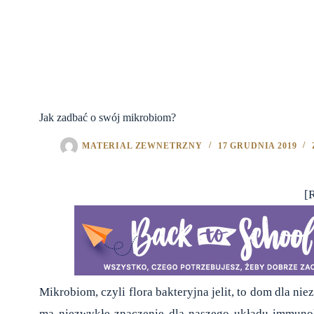
Jak zadbać o swój mikrobiom?
MATERIAL ZEWNETRZNY
17 GRUDNIA 2019
[
Mikrobiom, czyli flora bakteryjna jelit, to dom dla n
ma niezwykłe znaczenie dla naszego układu immuno