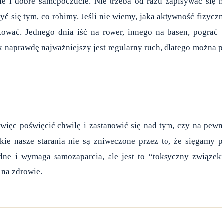
 i dobre samopoczucie. Nie trzeba od razu zapisywać się 
yć się tym, co robimy. Jeśli nie wiemy, jaka aktywność fizycz
tować. Jednego dnia iść na rower, innego na basen, pograć
ak naprawdę najważniejszy jest regularny ruch, dlatego można 
więc poświęcić chwilę i zastanowić się nad tym, czy na pew
ie nasze starania nie są zniweczone przez to, że sięgamy 
udne i wymaga samozaparcia, ale jest to “toksyczny związek
 na zdrowie.