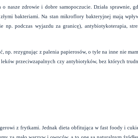
 o nasze zdrowie i dobre samopoczucie. Działa sprawnie, g
łymi bakteriami. Na stan mikroflory bakteryjnej mają wpły
ie np. podczas wyjazdu za granicę), antybiotykoterapia, stre
 np. rezygnując z palenia papierosów, o tyle na inne nie ma
leków przeciwzapalnych czy antybiotyków, bez których trud
erowi z frytkami. Jednak dieta obfitująca w fast foody i cuki
 Jemy za mało warzyw i owoców, a to one są naturalnym źródł