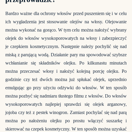
Bardzo ważne dla ochrony włosów przed puszeniem się i w celu
ich wygładzenia jest stosowanie olejów na włosy. Olejowanie
można wykonać na gorąco. W tym celu można nałożyć wybrany
olejek do włosów wysokoporowatych na włosy i zabezpieczyć
je czepkiem kosmetycznym. Następnie należy pochylić się nad
miską z parującą wodą. Działanie pary ma spowodować szybsze
wchłanianie się składników olejku. Po kilkunastu minutach
można przeczesać włosy i nałożyć kolejną porcję olejku. Po
godzinie czy też dwóch można już spłukać olejek, uprzednio
emulgując go przy użyciu odżywki do włosów. W ten sposób
można pozbyć się nadmiaru tłustego filmu z włosów. Do włosów
wysokoporowatych najlepiej sprawdzi się olejek arganowy,
jojoba czy też z pestek winogron. Zamiast pochylać się nad parą
można po nałożeniu olejku po prostu włączyć suszarkę i
skierować na czepek kosmetyczny. W ten sposób można uzyskać