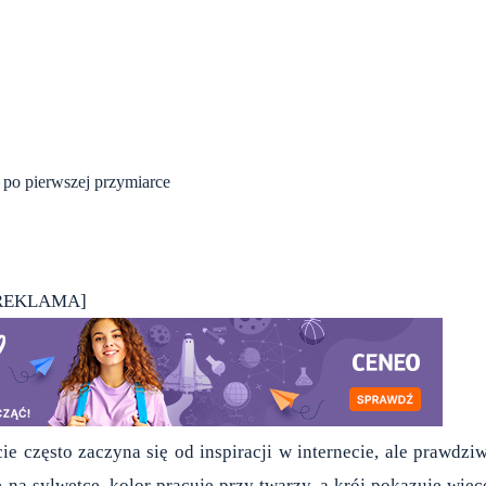
 po pierwszej przymiarce
A
REKLAMA]
ie często zaczyna się od inspiracji w internecie, ale prawdzi
 na sylwetce, kolor pracuje przy twarzy, a krój pokazuje więc