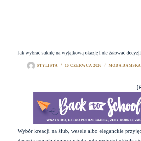
Jak wybrać suknię na wyjątkową okazję i nie żałować decyzji
STYLISTA
16 CZERWCA 2026
MODA DAMSK
[
Wybór kreacji na ślub, wesele albo eleganckie przyjęc
decyzja zapada dopiero wtedy, gdy materiał układa się