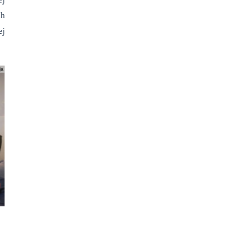
ch
ej