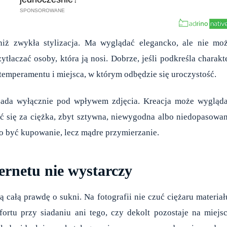
niż zwykła stylizacja. Ma wyglądać elegancko, ale nie mo
tłaczać osoby, która ją nosi. Dobrze, jeśli podkreśla charakt
 temperamentu i miejsca, w którym odbędzie się uroczystość.
apada wyłącznie pod wpływem zdjęcia. Kreacja może wygląd
ać się za ciężka, zbyt sztywna, niewygodna albo niedopasowa
o być kupowanie, lecz mądre przymierzanie.
ernetu nie wystarczy
 całą prawdę o sukni. Na fotografii nie czuć ciężaru materiał
ortu przy siadaniu ani tego, czy dekolt pozostaje na miejs