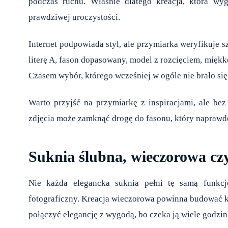
podczas ruchu. Właśnie dlatego kreacja, która wy
prawdziwej uroczystości.
Internet podpowiada styl, ale przymiarka weryfikuje s
literę A, fason dopasowany, model z rozcięciem, miękk
Czasem wybór, którego wcześniej w ogóle nie brało się
Warto przyjść na przymiarkę z inspiracjami, ale be
zdjęcia może zamknąć drogę do fasonu, który naprawdę 
Suknia ślubna, wieczorowa cz
Nie każda elegancka suknia pełni tę samą funkcj
fotograficzny. Kreacja wieczorowa powinna budować kla
połączyć elegancję z wygodą, bo czeka ją wiele godzin 