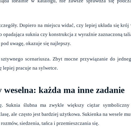
gląda idealnie w katalogu, nie zawsze sprawdza się podcz
zczegóły. Dopiero na miejscu widać, czy lepiej układa się krój
o opadająca suknia czy konstrukcja z wyraźnie zaznaczoną tali
 pod uwagę, okazuje się najlepszy.
z sztywnego scenariusza. Zbyt mocne przywiązanie do jedne
lepiej pracuje na sylwetce.
y weselna: każda ma inne zadanie
ę. Suknia ślubna ma zwykle większy ciężar symboliczny
sę, ale często jest bardziej użytkowa. Sukienka na wesele mu
rozmów, siedzenia, tańca i przemieszczania się.