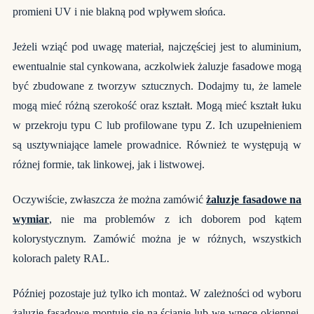
promieni UV i nie blakną pod wpływem słońca.
Jeżeli wziąć pod uwagę materiał, najczęściej jest to aluminium,
ewentualnie stal cynkowana, aczkolwiek żaluzje fasadowe mogą
być zbudowane z tworzyw sztucznych. Dodajmy tu, że lamele
mogą mieć różną szerokość oraz kształt. Mogą mieć kształt łuku
w przekroju typu C lub profilowane typu Z. Ich uzupełnieniem
są usztywniające lamele prowadnice. Również te występują w
różnej formie, tak linkowej, jak i listwowej.
Oczywiście, zwłaszcza że można zamówić
żaluzje fasadowe na
wymiar
, nie ma problemów z ich doborem pod kątem
kolorystycznym. Zamówić można je w różnych, wszystkich
kolorach palety RAL.
Później pozostaje już tylko ich montaż. W zależności od wyboru
żaluzje fasadowe montuje się na ścianie lub we wnęce okiennej,