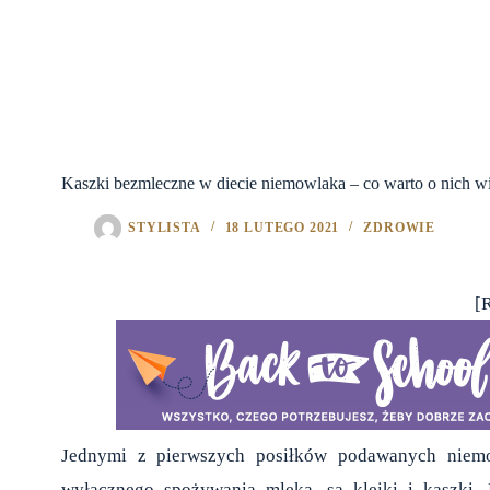
Kaszki bezmleczne w diecie niemowlaka – co warto o nich w
STYLISTA
18 LUTEGO 2021
ZDROWIE
[
Jednymi z pierwszych posiłków podawanych niemow
wyłącznego spożywania mleka, są kleiki i kaszki