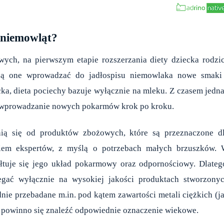
a niemowląt?
ch, na pierwszym etapie rozszerzania diety dziecka rodzi
ą one wprowadzać do jadłospisu niemowlaka nowe smaki
cka, dieta pociechy bazuje wyłącznie na mleku. Z czasem jedn
 i wprowadzanie nowych pokarmów krok po kroku.
żnią się od produktów zbożowych, które są przeznaczone d
kiem ekspertów, z myślą o potrzebach małych brzuszków.
ałtuje się jego układ pokarmowy oraz odpornościowy. Dlateg
legać wyłącznie na wysokiej jakości produktach stworzony
nie przebadane m.in. pod kątem zawartości metali ciężkich (j
 powinno się znaleźć odpowiednie oznaczenie wiekowe.