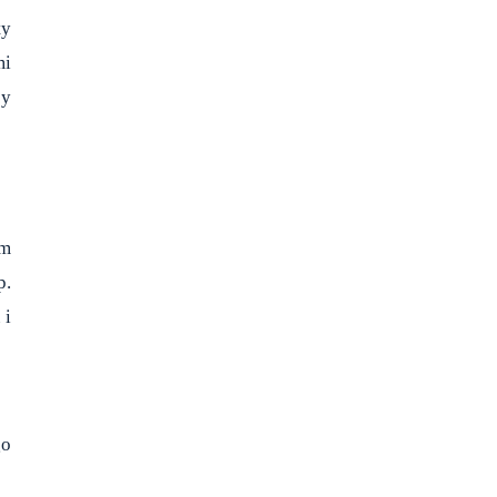
ty
mi
cy
em
p.
 i
go