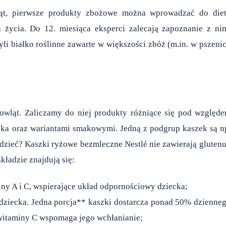
ąt, pierwsze produkty zbożowe można wprowadzać do die
 życia. Do 12. miesiąca eksperci zalecają zapoznanie z ni
li białko roślinne zawarte w większości zbóż (m.in. w pszeni
mowląt. Zaliczamy do niej produkty różniące się pod względ
eka oraz wariantami smakowymi. Jedną z podgrup kaszek są n
edzieć?
Kaszki ryżowe bezmleczne
Nestlé nie zawierają glutenu
ładzie znajdują się:
iny A i C, wspierające układ odpornościowy dziecka;
dziecka. Jedna porcja** kaszki dostarcza ponad 50% dzienne
 witaminy C wspomaga jego wchłanianie;