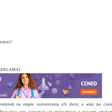
iedzieć?
REKLAMA]
lętom na etapie rozszerzania ich diety, a więc po czas
. Pozwalają one zapoznać się maluszkowi z nowymi smaka