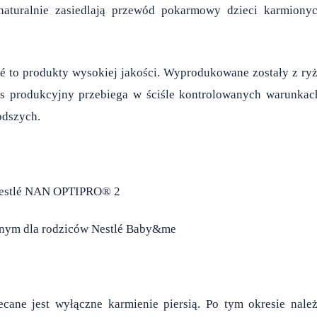
e naturalnie zasiedlają przewód pokarmowy dzieci karmiony
é to produkty wysokiej jakości. Wyprodukowane zostały z ry
s produkcyjny przebiega w ściśle kontrolowanych warunkac
odszych.
 Nestlé NAN OPTIPRO® 2
jnym dla rodziców Nestlé Baby&me
cane jest wyłączne karmienie piersią. Po tym okresie nale