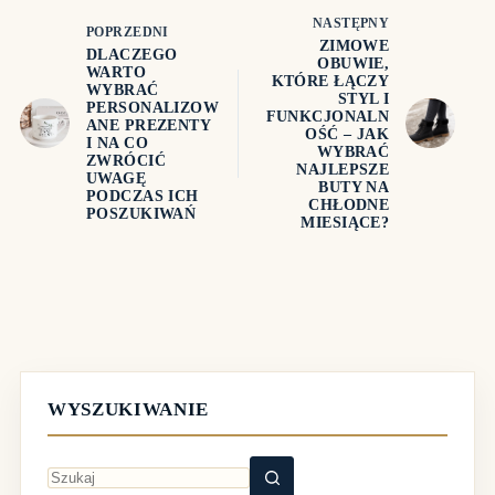
NASTĘPNY
POPRZEDNI
ZIMOWE
DLACZEGO
OBUWIE,
WARTO
KTÓRE ŁĄCZY
WYBRAĆ
STYL I
PERSONALIZOW
FUNKCJONALN
ANE PREZENTY
OŚĆ – JAK
I NA CO
WYBRAĆ
ZWRÓCIĆ
NAJLEPSZE
UWAGĘ
BUTY NA
PODCZAS ICH
CHŁODNE
POSZUKIWAŃ
MIESIĄCE?
WYSZUKIWANIE