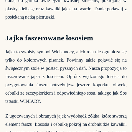
dodaj do garnka dwie łyżki kwaśnej śmietany, pokrojoną w
plastry kiełbasę oraz kawałki jajek na twardo. Danie podawaj z
posiekaną natką pietruszki.
Jajka faszerowane łososiem
Jajka to swoisty symbol Wielkanocy, a ich rola nie ogranicza się
tylko do kolorowych pisanek. Powinny także pojawić się na
świątecznym stole w postaci pysznych dań. Nasza propozycja to
faszerowane jajka z łososiem. Oprócz wędzonego łososia do
przygotowania farszu potrzebujesz jeszcze koperku, oliwek,
cebulki ze szczypiorkiem i odpowiedniego sosu, takiego jak Sos
tatarski WINIARY.
Z ugotowanych i obranych jajek wydobądź żółtka, które stworzą
element farszu. Łososia i cebulkę pokrój na drobniutkie kawałki,