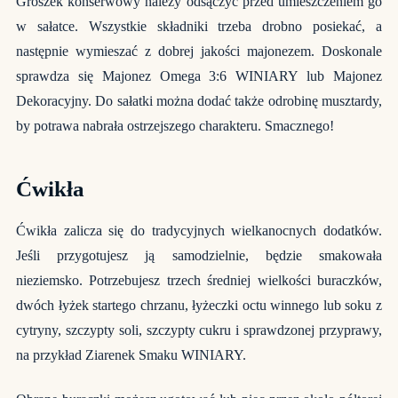
Groszek konserwowy należy odsączyć przed umieszczeniem go
w sałatce. Wszystkie składniki trzeba drobno posiekać, a
następnie wymieszać z dobrej jakości majonezem. Doskonale
sprawdza się Majonez Omega 3:6 WINIARY lub Majonez
Dekoracyjny. Do sałatki można dodać także odrobinę musztardy,
by potrawa nabrała ostrzejszego charakteru. Smacznego!
Ćwikła
Ćwikła zalicza się do tradycyjnych wielkanocnych dodatków.
Jeśli przygotujesz ją samodzielnie, będzie smakowała
nieziemsko. Potrzebujesz trzech średniej wielkości buraczków,
dwóch łyżek startego chrzanu, łyżeczki octu winnego lub soku z
cytryny, szczypty soli, szczypty cukru i sprawdzonej przyprawy,
na przykład Ziarenek Smaku WINIARY.