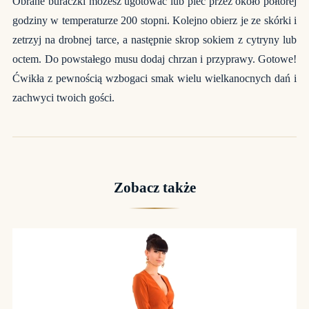
Obrane buraczki możesz ugotować lub piec przez około półtorej
godziny w temperaturze 200 stopni. Kolejno obierz je ze skórki i
zetrzyj na drobnej tarce, a następnie skrop sokiem z cytryny lub
octem. Do powstałego musu dodaj chrzan i przyprawy. Gotowe!
Ćwikła z pewnością wzbogaci smak wielu wielkanocnych dań i
zachwyci twoich gości.
Zobacz także