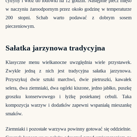
cytryny i włóż do lodówki na 12 godzin. Następnie piecz mięso
w naczyniu żaroodpornym przez około godzinę w temperaturze
200 stopni. Schab warto podawać z dobrym sosem
pieczeniowym.
Sałatka jarzynowa tradycyjna
Klasyczne
menu wielkanocne
uwzględnia wiele przystawek.
Zwykle jedną z nich jest tradycyjna sałatka jarzynowa.
Przyszykuj dwie sztuki marchwi, dwie pietruszki, kawałek
selera, dwa ziemniaki, dwa ogórki kiszone, jedno jabłko, puszkę
groszku konserwowego i łyżkę posiekanej cebuli. Taka
kompozycja warzyw i dodatków zapewni wspaniałą mieszankę
smaków.
Ziemniaki i pozostałe warzywa powinny gotować się oddzielnie.