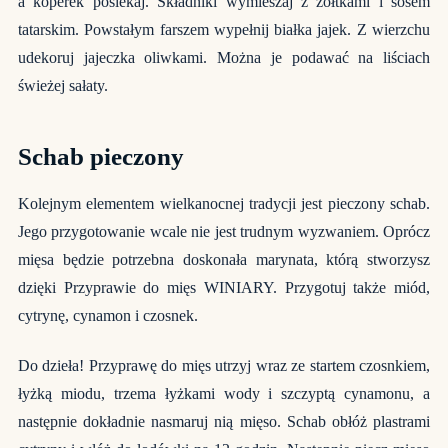
a koperek posiekaj. Składniki wymieszaj z żółtkami i sosem
tatarskim. Powstałym farszem wypełnij białka jajek. Z wierzchu
udekoruj jajeczka oliwkami. Można je podawać na liściach
świeżej sałaty.
Schab pieczony
Kolejnym elementem wielkanocnej tradycji jest pieczony schab.
Jego przygotowanie wcale nie jest trudnym wyzwaniem. Oprócz
mięsa będzie potrzebna doskonała marynata, którą stworzysz
dzięki Przyprawie do mięs WINIARY. Przygotuj także miód,
cytrynę, cynamon i czosnek.
Do dzieła! Przyprawę do mięs utrzyj wraz ze startem czosnkiem,
łyżką miodu, trzema łyżkami wody i szczyptą cynamonu, a
następnie dokładnie nasmaruj nią mięso. Schab obłóż plastrami