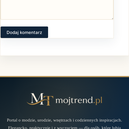
Dodaj komentarz
Portal o modzie, urodzie, wnętrzach i codziennych inspiracjach.
Elegancko, praktycznie i z wyczuciem — dla osób, które lubią