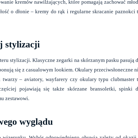
tosowanie kremów nawilżających, które pomagają zachować mło
łość o dłonie – kremy do rąk i regularne skracanie paznokci 
stylizacji
ru stylizacji. Klasyczne zegarki na skórzanym pasku pasują 
ponują się z casualowym lookiem. Okulary przeciwsłoneczne n
i twarzy – aviatory, wayfarery czy okulary typu clubmaster 
ęściej pojawiają się także skórzane bransoletki, spinki 
mu zestawowi.
wego wyglądu
o wizerunku. Wybór odpowiedniego obuwia zależy od okazji