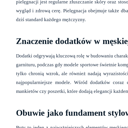
pielęgnacji jest regularne złuszczanie skóry oraz s
wygląd i zdrową cerę. Pielęgnacja obejmuje także dba
dziś standard każdego mężczyzny.
Znaczenie dodatków w męskiej 
Dodatki odgrywają kluczową rolę w budowaniu charakte
garnituru, podczas gdy modele sportowe świetnie kom
tylko chronią wzrok, ale również nadają wyrazistośc
najpopularniejsze modele. Wśród dodatków coraz cz
mankietów czy poszetki, które dodają elegancji każde
Obuwie jako fundament stylo
Buty to jeden z najważniejszych elementów męskieg