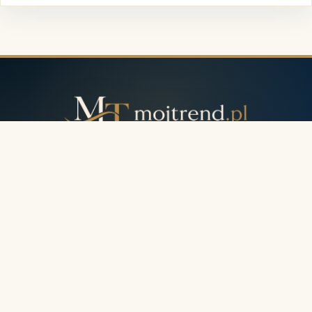
Portal o modzie, urodzie, wnętrzach i codziennych inspiracjach.
Elegancko, praktycznie i z wyczuciem — dla osób, które lubią
żyć piękniej każdego dnia.
Moda • Uroda • Lifestyle
Serwis