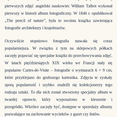
pierwszych zdjęć angielski naukowiec William Talbot wykonał
pierwszy w historii album fotograficzny. W 1846 r. opublikował
„The pencil of nature”, była to swoista książka zawierająca
fotografie architektury i krajobrazów.
Oczywiście stopniowo fotografia stawała się coraz
popularniejsza. W związku z tym na sklepowych półkach
zaczęły pojawiać się specjalne książki do przechowywania zdjęć.
W latach pięćdziesiątych XIX wieku we Francji stały się
popularne Cartes-de-Visite – fotografie o wymiarach 6 × 9 cm,
które przyklejano do grubszego kartonika. Zdjęcia te zyskały
sporą popularność i szybko znaleźli się kolekcjonerzy tego
rodzaju sztuki. To dla nich został stworzony specjalny album w
twardej oprawie, który wyposażono w kieszenie i
przegródki.
Wkrótce zaczęły być, dostępne w sprzedaży albumy
pozwalające na zachowanie wycinków z gazet czy listów.