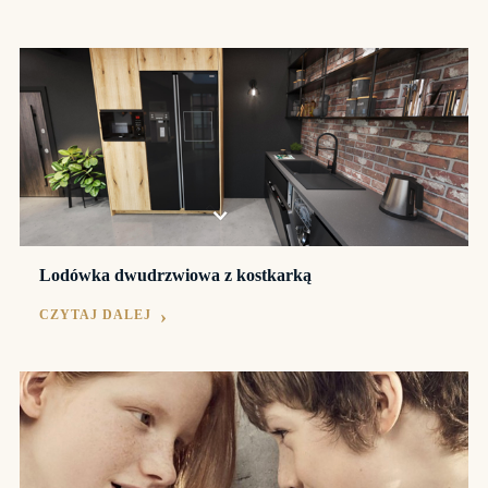
Lodówka dwudrzwiowa z kostkarką
CZYTAJ DALEJ