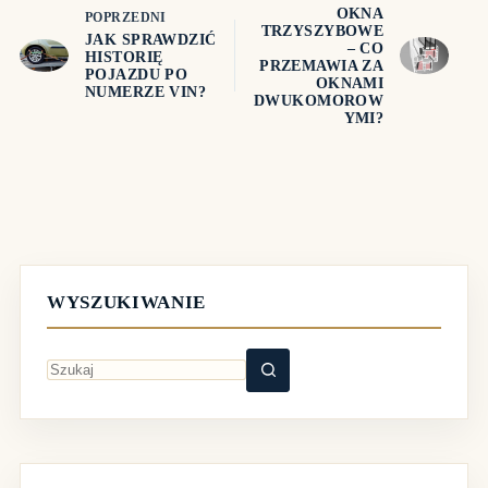
OKNA
POPRZEDNI
TRZYSZYBOWE
JAK SPRAWDZIĆ
– CO
HISTORIĘ
PRZEMAWIA ZA
POJAZDU PO
OKNAMI
NUMERZE VIN?
DWUKOMOROW
YMI?
WYSZUKIWANIE
Brak
wyników