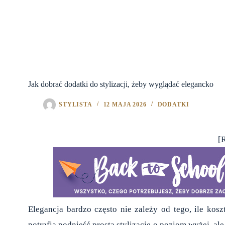
Jak dobrać dodatki do stylizacji, żeby wyglądać elegancko
STYLISTA
12 MAJA 2026
DODATKI
[
Elegancja bardzo często nie zależy od tego, ile kosz
potrafią podnieść prostą stylizację o poziom wyżej, ale 