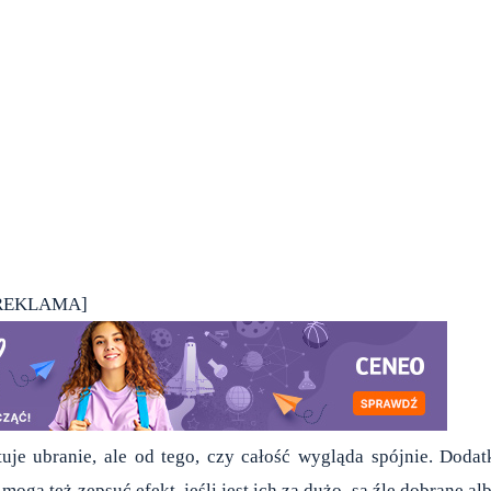
REKLAMA]
tuje ubranie, ale od tego, czy całość wygląda spójnie. Dodat
mogą też zepsuć efekt, jeśli jest ich za dużo, są źle dobrane al