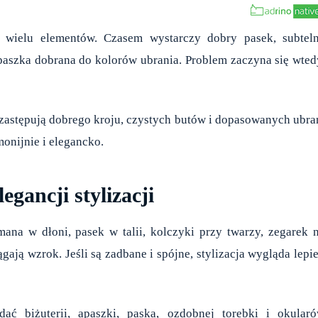
e wielu elementów. Czasem wystarczy dobry pasek, subtel
apaszka dobrana do kolorów ubrania. Problem zaczyna się wted
 zastępują dobrego kroju, czystych butów i dopasowanych ubra
monijnie i elegancko.
egancji stylizacji
ana w dłoni, pasek w talii, kolczyki przy twarzy, zegarek 
ają wzrok. Jeśli są zadbane i spójne, stylizacja wygląda lepie
dać biżuterii, apaszki, paska, ozdobnej torebki i okular