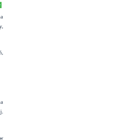
na
y,
ń,
na
j.
ów