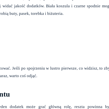
ej widać jakość dodatków. Biała koszula i czarne spodnie mo
ią buty, pasek, torebka i biżuteria.
ować. Jeśli po spojrzeniu w lustro pierwsze, co widzisz, to zb
raz, warto coś odjąć.
ntu
: jeden dodatek może grać główną rolę, reszta powinna b