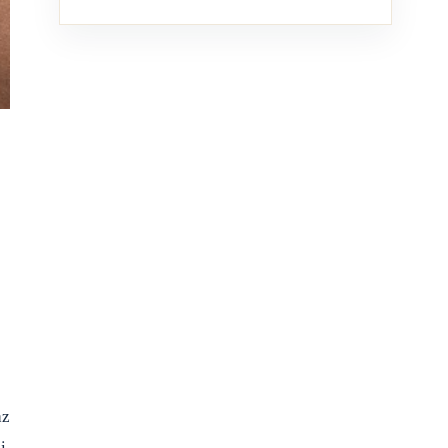
az
i.