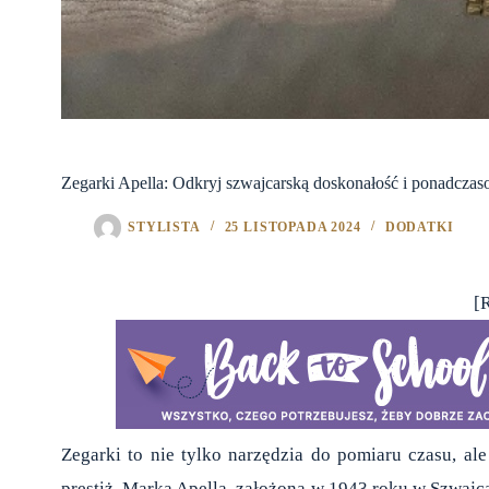
Zegarki Apella: Odkryj szwajcarską doskonałość i ponadczas
STYLISTA
25 LISTOPADA 2024
DODATKI
[
Zegarki to nie tylko narzędzia do pomiaru czasu, ale
prestiż. Marka Apella, założona w 1943 roku w Szwajcar