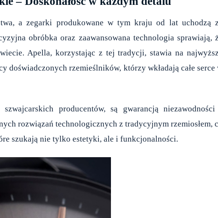
skie – Doskonałość w każdym detalu
ostwa, a zegarki produkowane w tym kraju od lat uchodzą 
recyzyjna obróbka oraz zaawansowana technologia sprawiają, 
iecie. Apella, korzystając z tej tradycji, stawia na najwyżs
acy doświadczonych rzemieślników, którzy wkładają całe serce
szwajcarskich producentów, są gwarancją niezawodności
snych rozwiązań technologicznych z tradycyjnym rzemiosłem, 
e szukają nie tylko estetyki, ale i funkcjonalności.