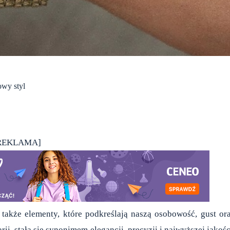
owy styl
REKLAMA]
 także elementy, które podkreślają naszą osobowość, gust or
ii, stała się synonimem elegancji, precyzji i najwyższej jakośc