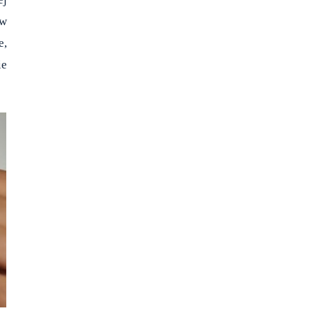
w
e,
ie