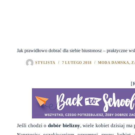
Jak prawidłowo dobrać dla siebie biustonosz – praktyczne w
STYLISTA
7 LUTEGO 2018
MODA DAMSKA
,
Z
[
Jeśli chodzi o
dobór bielizny
, wiele kobiet dzisiaj m
Naprzeciw oczekiwaniom ogromnej grupy kobiet z 