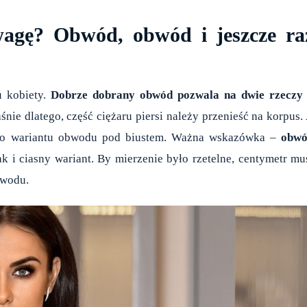
wagę? Obwód, obwód i jeszcze ra
u kobiety.
Dobrze dobrany obwód pozwala na dwie rzeczy
aśnie dlatego, część ciężaru piersi należy przenieść na korpus.
zego wariantu obwodu pod biustem. Ważna wskazówka –
obw
k i ciasny wariant. By mierzenie było rzetelne, centymetr mu
bwodu.