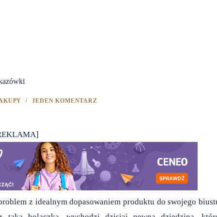
skazówki
AKUPY
JEDEN KOMENTARZ
REKLAMA]
a problem z idealnym dopasowaniem produktu do swojego biust
taką bolączką, wychodzi dzisiaj pewna dziedzina, któr