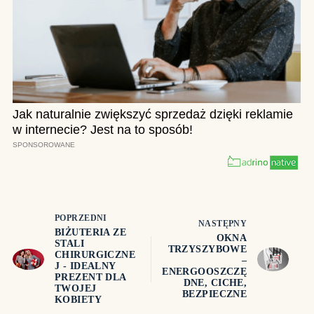
POPRZEDNI
NASTĘPNY
BIŻUTERIA ZE
OKNA
STALI
TRZYSZYBOWE
CHIRURGICZNE
–
J - IDEALNY
ENERGOOSZCZĘ
PREZENT DLA
DNE, CICHE,
TWOJEJ
BEZPIECZNE
KOBIETY