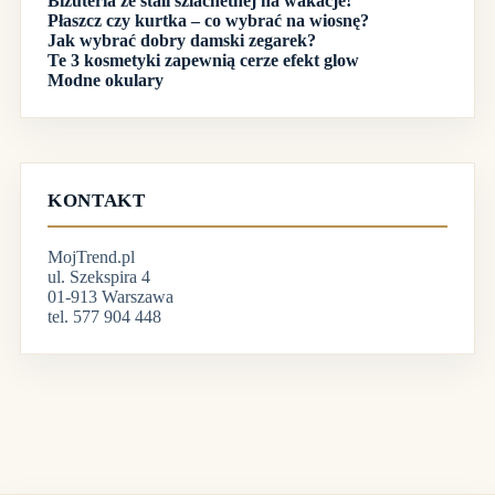
Biżuteria ze stali szlachetnej na wakacje!
Płaszcz czy kurtka – co wybrać na wiosnę?
Jak wybrać dobry damski zegarek?
Te 3 kosmetyki zapewnią cerze efekt glow
Modne okulary
KONTAKT
MojTrend.pl
ul. Szekspira 4
01-913 Warszawa
tel. 577 904 448