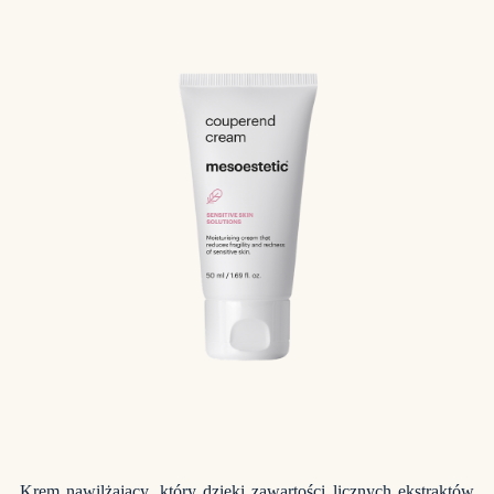
Krem nawilżający, który dzięki zawartości licznych ekstraktów