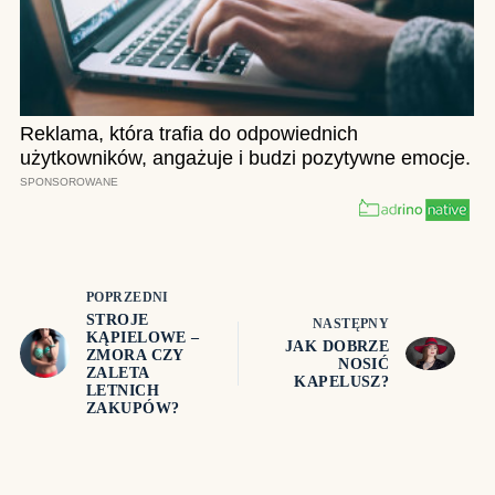
POPRZEDNI
STROJE
NASTĘPNY
KĄPIELOWE –
JAK DOBRZE
ZMORA CZY
NOSIĆ
ZALETA
KAPELUSZ?
LETNICH
ZAKUPÓW?